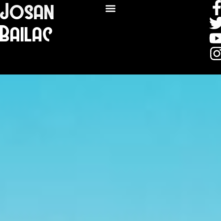
Josan
Bailac